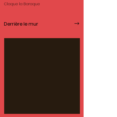
Claque la Baraque
Derrière le mur